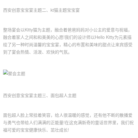
西安创意
宝宝宴
主题二、
kt猫主题宝宝宴
整场宴会以Kitty猫为主题，融合着爸爸妈妈对小公主的爱意与祝福，
融合着家人之间和和美美的心愿!我们的设计师以Hello Kitty为元素描
绘了另一种时尚温馨的宝宝宴，精心的布置和美味的甜点让来宾感受
到了宴会热情、活泼、欢快的气氛。
西安创意宝宝宴主题三、面包超人主题
面包超人脸上常挂着笑容，给人很温暖的感觉，还有他不断的散播爱
与勇气也带给人们满满的正能量!在这充满新奇的童话世界里，我们祝
福可爱的宝宝健康快乐、茁壮成长!