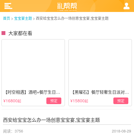
首页
>
宝宝宴主题
>
西安给宝宝怎么办一场创意宝宝宴,宝宝宴主题
大家都在看
【时空相遇】酒吧+餐厅生日惊
【黑曜石】餐厅轻奢生日派对策
喜策划·高级感蓝色系
划·黑金风格
¥16800
¥15800
预定
预定
起
起
西安给宝宝怎么办一场创意宝宝宴,宝宝宴主题
阅读：3756
2018-08-29