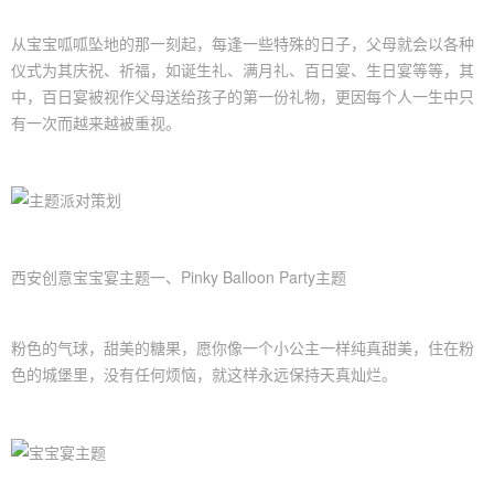
从宝宝呱呱坠地的那一刻起，每逢一些特殊的日子，父母就会以各种
仪式为其庆祝、祈福，如诞生礼、满月礼、百日宴、
生日宴
等等，其
中，百日宴被视作父母送给孩子的第一份礼物，更因每个人一生中只
有一次而越来越被重视。
西安创意
宝宝宴主题
一、Pinky Balloon Party主题
粉色的气球，甜美的糖果，愿你像一个小公主一样纯真甜美，住在粉
色的城堡里，没有任何烦恼，就这样永远保持天真灿烂。